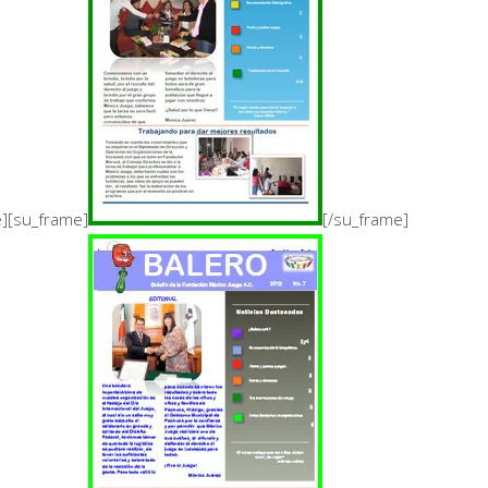
e][su_frame]
[/su_frame]