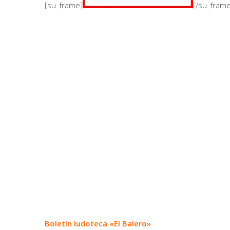
[su_frame]
[/su_fram
Boletín ludoteca «El Balero»