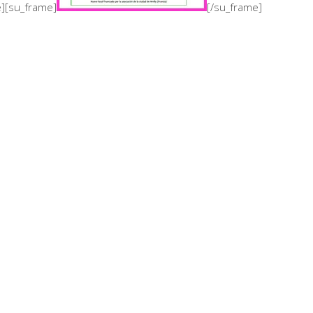
e][su_frame]
[/su_frame]