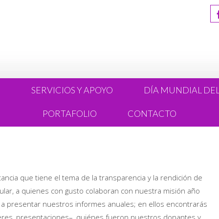
R
SERVICIOS Y APOYO
DÍA MUNDIAL DE
PORTAFOLIO
CONTACTO
ancia que tiene el tema de la transparencia y la rendición de
cular, a quienes con gusto colaboran con nuestra misión año
 a presentar nuestros informes anuales; en ellos encontrarás
lleres, presentaciones–, quiénes fueron nuestros donantes y