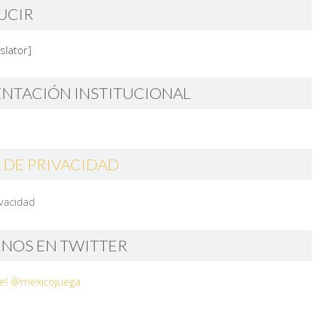
UCIR
slator]
ENTACIÓN INSTITUCIONAL
 DE PRIVACIDAD
ivacidad
ENOS EN TWITTER
el @mexicojuega.