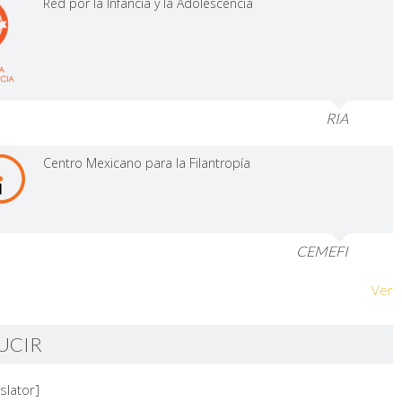
Red por la Infancia y la Adolescencia
RIA
Centro Mexicano para la Filantropía
CEMEFI
Ver
UCIR
slator]