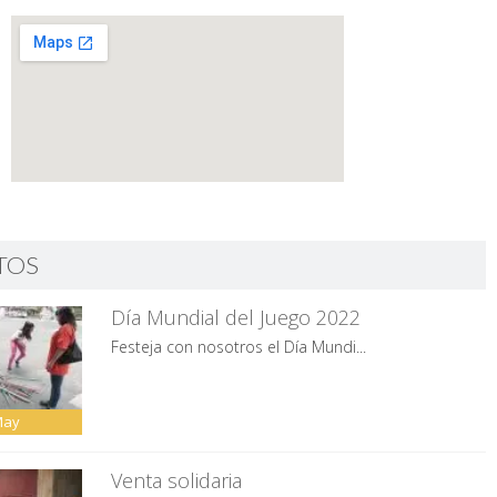
TOS
Día Mundial del Juego 2022
Festeja con nosotros el Día Mundi...
May
Venta solidaria