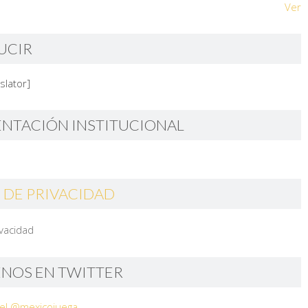
Ver
UCIR
slator]
ENTACIÓN INSTITUCIONAL
 DE PRIVACIDAD
ivacidad
ENOS EN TWITTER
el @mexicojuega.