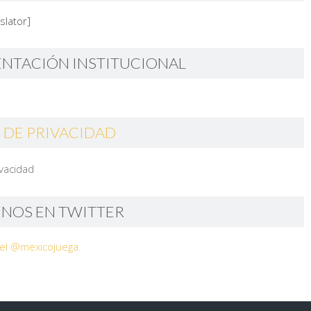
slator]
ENTACIÓN INSTITUCIONAL
 DE PRIVACIDAD
ivacidad
ENOS EN TWITTER
el @mexicojuega.