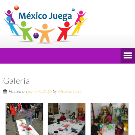
Galería
Posted on
junio 9, 2015
by
MexJue1510