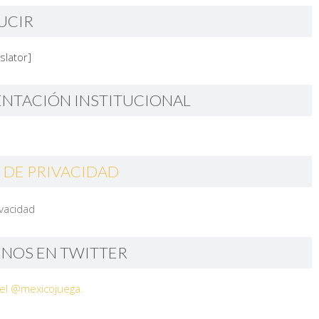
UCIR
slator]
ENTACIÓN INSTITUCIONAL
 DE PRIVACIDAD
ivacidad
ENOS EN TWITTER
el @mexicojuega.