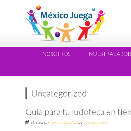
NOSOTROS
NUESTRA LABO
Uncategorized
Guía para tu ludoteca en t
Posted on
marzo 20, 2020
by
MexJue1510