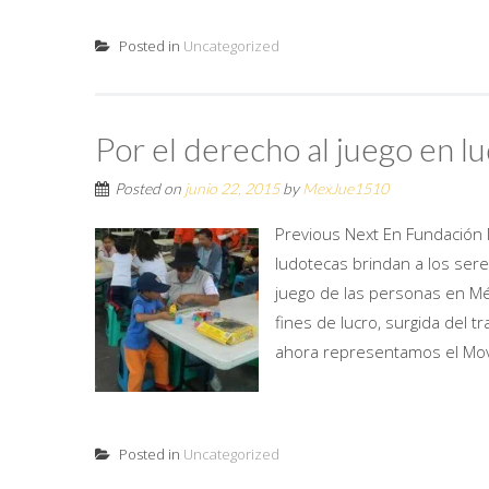
Posted in
Uncategorized
Por el derecho al juego en l
Posted on
junio 22, 2015
by
MexJue1510
Previous Next En Fundación M
ludotecas brindan a los se
juego de las personas en Mé
fines de lucro, surgida del t
ahora representamos el Mov
Posted in
Uncategorized