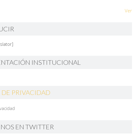
Ver
UCIR
slator]
ENTACIÓN INSTITUCIONAL
 DE PRIVACIDAD
ivacidad
ENOS EN TWITTER