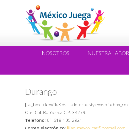
NOSOTROS
NUESTRA LABO
Durango
[su_box title=»Tk-Kids Ludoteca» style=»soft» box_co
Ote. Col. Burócrata C.P. 34279.
Teléfono
: 01-618-105-2921.
Correo electrónico
:
lilian_mayco_car@hotmail.com