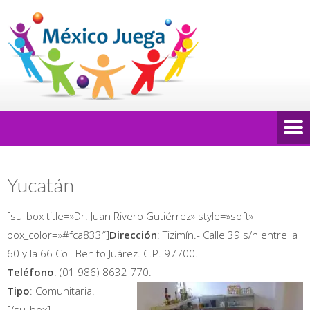
Yucatán
[su_box title=»Dr. Juan Rivero Gutiérrez» style=»soft»
box_color=»#fca833″]
Dirección
: Tizimín.- Calle 39 s/n entre la
60 y la 66 Col. Benito Juárez. C.P. 97700.
Teléfono
: (01 986) 8632 770.
Tipo
: Comunitaria.
[/su_box]