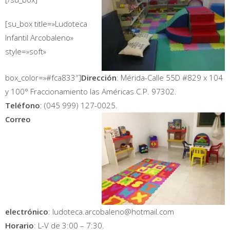
[su_box title=»Ludoteca
Infantil Arcobaleno»
style=»soft»
box_color=»#fca833″]
Dirección
: Mérida-Calle 55D #829 x 104
y 100° Fraccionamiento las Américas C.P. 97302.
Teléfono
: (045 999) 127-0025.
Correo
electrónico
: ludoteca.arcobaleno@hotmail.com
Horario
: L-V de 3:00 – 7:30.