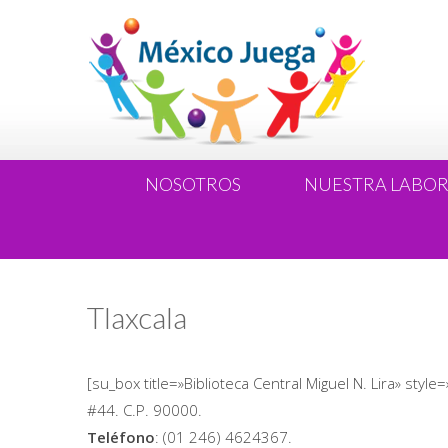
NOSOTROS
NUESTRA LABO
Tlaxcala
[su_box title=»Biblioteca Central Miguel N. Lira» sty
#44. C.P. 90000.
Teléfono
: (01 246) 4624367.