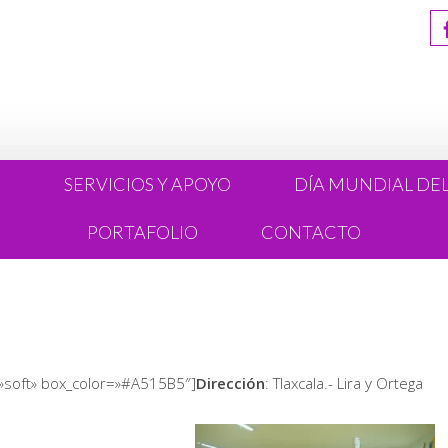
R
SERVICIOS Y APOYO
DÍA MUNDIAL DE
PORTAFOLIO
CONTACTO
le=»soft» box_color=»#A515B5″]
Dirección
: Tlaxcala.- Lira y Ortega