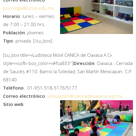
psicologia@urse.edu.mx
.
Horario
: lunes – viernes
de 7:00 – 21:00 hrs.
Población
: jóvenes.
Tipo
: privada. [/su_box]
[su_box title=»Ludoteca Móvil CANICA de Oaxaca A.C»
style=»soft» box_color=»#fca833″]
Dirección
: Oaxaca.- Cerrada
de Sauces #110. Barrio la Soledad, San Martín Mexicapan. C.P.
68140.
Teléfono
: 01-951-518-5176/5177.
Correo electrónico
:
vinculacion@canicadeoaxaca.
org.mx
.
Sitio web
: