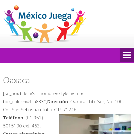
Oaxaca
[su_box title=»Sin nombre» style=»soft»
box_color=»#fca833″]
Dirección
: Oaxaca.- Lib. Sur, No. 100,
Col. San Sebastian Tutla. C.P. 71246.
Teléfono
: (01 951)
5015100 ext. 463.
Correo electrónico
: