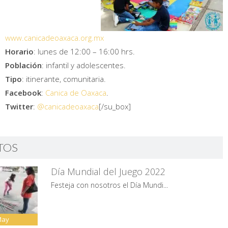
www.canicadeoaxaca.org.mx
Horario
: lunes de 12:00 – 16:00 hrs.
Población
: infantil y adolescentes.
Tipo
: itinerante, comunitaria.
Facebook
:
Canica de Oaxaca
.
Twitter
:
@canicadeoaxaca
[/su_box]
TOS
Día Mundial del Juego 2022
Festeja con nosotros el Día Mundi...
May