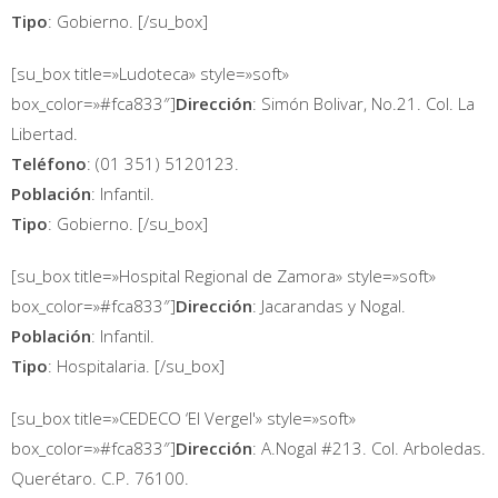
Tipo
: Gobierno. [/su_box]
[su_box title=»Ludoteca» style=»soft»
box_color=»#fca833″]
Dirección
: Simón Bolivar, No.21. Col. La
Libertad.
Teléfono
: (01 351) 5120123.
Población
: Infantil.
Tipo
: Gobierno. [/su_box]
[su_box title=»Hospital Regional de Zamora» style=»soft»
box_color=»#fca833″]
Dirección
: Jacarandas y Nogal.
Población
: Infantil.
Tipo
: Hospitalaria. [/su_box]
[su_box title=»CEDECO ‘El Vergel'» style=»soft»
box_color=»#fca833″]
Dirección
: A.Nogal #213. Col. Arboledas.
Querétaro. C.P. 76100.