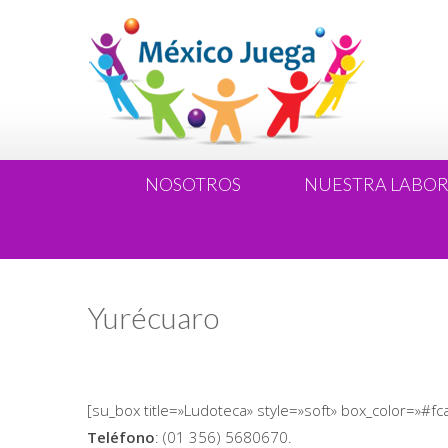
NOSOTROS
NUESTRA LABO
Yurécuaro
[su_box title=»Ludoteca» style=»soft» box_color=»#fc
Teléfono
: (01 356) 5680670.