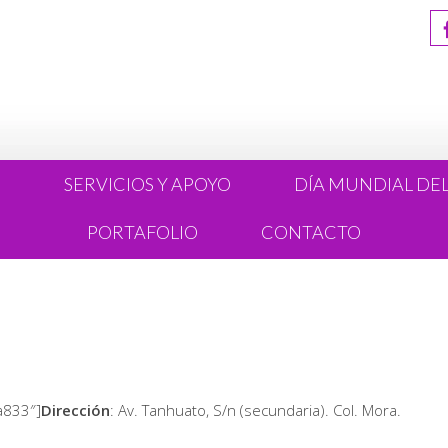
R
SERVICIOS Y APOYO
DÍA MUNDIAL DE
PORTAFOLIO
CONTACTO
a833″]
Dirección
: Av. Tanhuato, S/n (secundaria). Col. Mora.