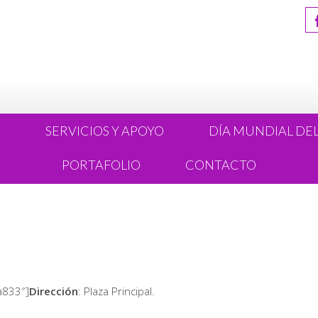
R
SERVICIOS Y APOYO
DÍA MUNDIAL DE
PORTAFOLIO
CONTACTO
a833″]
Dirección
: Plaza Principal.