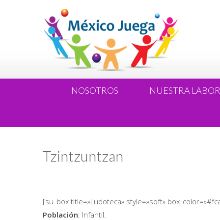
NOSOTROS
NUESTRA LABO
Tzintzuntzan
[su_box title=»Ludoteca» style=»soft» box_color=»#fc
Población
: Infantil.