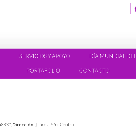
R
SERVICIOS Y APOYO
DÍA MUNDIAL DE
PORTAFOLIO
CONTACTO
a833″]
Dirección
: Juárez, S/n, Centro.