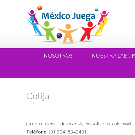
NOSOTROS
NUESTRA LABO
Cotija
[su_box title=»Ludoteca» style=»soft» box_color=»#fc
Teléfono
: (01 394) 5342401.