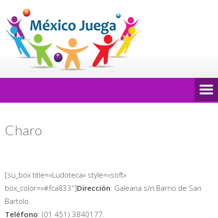
Charo
[su_box title=»Ludoteca» style=»soft»
box_color=»#fca833″]
Dirección
: Galeana s/n Barrio de San
Bartolo.
Teléfono
: (01 451) 3840177.