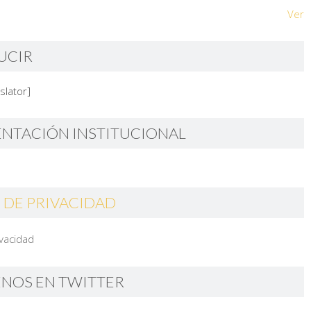
Ver
UCIR
slator]
ENTACIÓN INSTITUCIONAL
 DE PRIVACIDAD
ivacidad
ENOS EN TWITTER