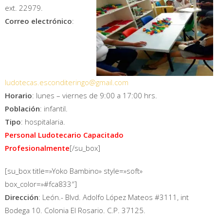
ext. 22979.
Correo electrónico
:
ludotecas.esconditeringo@gmail.com
Horario
: lunes – viernes de 9:00 a 17:00 hrs.
Población
: infantil.
Tipo
: hospitalaria.
Personal Ludotecario Capacitado
Profesionalmente
[/su_box]
[su_box title=»Yoko Bambino» style=»soft»
box_color=»#fca833″]
Dirección
: León.- Blvd. Adolfo López Mateos #3111, int
Bodega 10. Colonia El Rosario. C.P. 37125.