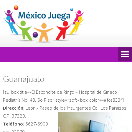
Guanajuato
[su_box title=»El Escondite de Ringo – Hospital de Gíneco
Pediatría No. 48. 5o Piso» style=»soft» box_color=»#fca833″]
Dirección
: León.- Paseo de los Insurgentes Col. Los Paraísos.
C.P. 37320.
Teléfono
: 5627-6900
ext. 22979.