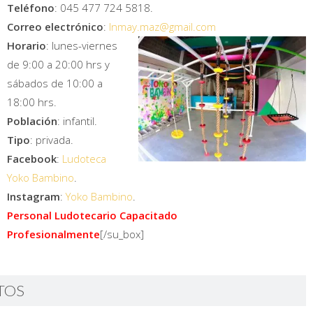
Teléfono
: 045 477 724 5818.
Correo electrónico
:
lnmay.maz@gmail.com
Horario
: lunes-viernes
de 9:00 a 20:00 hrs y
sábados de 10:00 a
18:00 hrs.
Población
: infantil.
Tipo
: privada.
Facebook
:
Ludoteca
Yoko Bambino
.
Instagram
:
Yoko Bambino
.
Personal Ludotecario Capacitado
Profesionalmente
[/su_box]
TOS