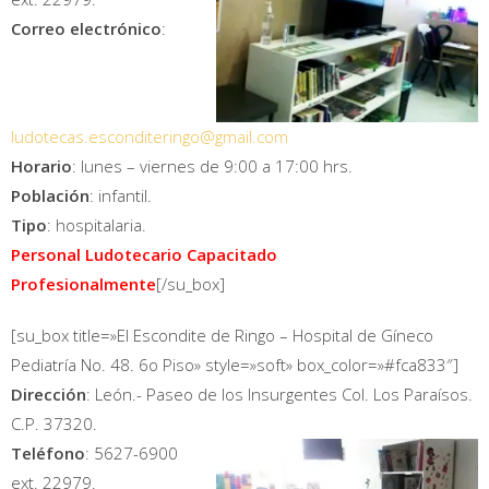
Correo electrónico
:
ludotecas.esconditeringo@gmail.com
Horario
: lunes – viernes de 9:00 a 17:00 hrs.
Población
: infantil.
Tipo
: hospitalaria.
Personal Ludotecario Capacitado
Profesionalmente
[/su_box]
[su_box title=»El Escondite de Ringo – Hospital de Gíneco
Pediatría No. 48. 6o Piso» style=»soft» box_color=»#fca833″]
Dirección
: León.- Paseo de los Insurgentes Col. Los Paraísos.
C.P. 37320.
Teléfono
: 5627-6900
ext. 22979.