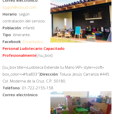
Correo electrónico
:
lizygoh@icloud.com
Horario
: según
contratación del servicio.
Población
: infantil.
Tipo
: itinerante.
Facebook
:
Encantados
.
Personal Ludotecario Capacitado
Profesionalmente
[/su_box]
[su_box title=»Ludoteca Extiende tu Mano IAP» style=»soft»
box_color=»#fca833″]
Dirección
: Toluca. Jesús Carranza #445.
Col. Moderna de la Cruz. C.P. 50180.
Teléfono
: 01-722-2155-158.
Correo electrónico
: