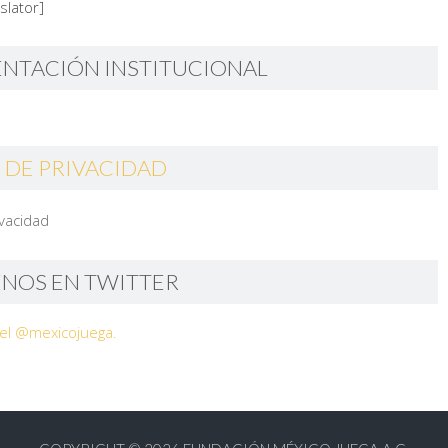
slator]
ENTACIÓN INSTITUCIONAL
 DE PRIVACIDAD
ivacidad
ENOS EN TWITTER
el @mexicojuega.