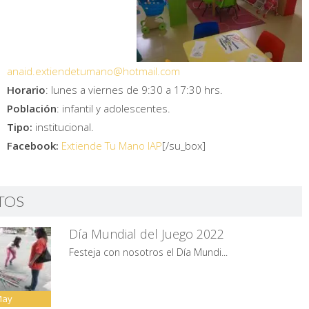
anaid.extiendetumano@hotmail.
com
Horario
: lunes a viernes de 9:30 a 17:30 hrs.
Población
: infantil y adolescentes.
Tipo:
institucional.
Facebook:
Extiende Tu Mano IAP
[/su_box]
TOS
Día Mundial del Juego 2022
Festeja con nosotros el Día Mundi...
May