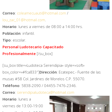
Correo
:
coleamecuauti@hotmail.com
/
lou_zac_01@hotmail.com
.
Horario
: lunes a viernes de 08:00 a 14:00 hrs.
Población
: infantil.
Tipo
: escolar.
Personal Ludotecario Capacitado
Profesionalmente
[/su_box]
[su_box title=»Ludoteca Serendipia» style=»soft»
box_color=»#fca833″]
Dirección
: Ecatepec.- Fuente de las
musas #58 Col. Jardines de Morelos C.P. 55070.
Teléfono
: 5838-2090 / 04455-7476-2346.
Correo
:
serendipialudoteca@hotmail.com
Horario
: lunes a
viernes de 13:00-19:00