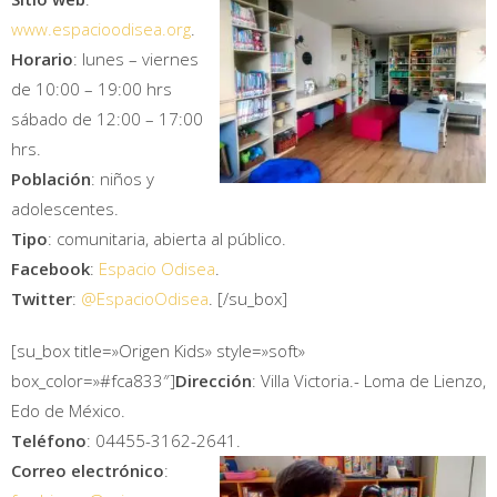
www.espacioodisea.org
.
Horario
: lunes – viernes
de 10:00 – 19:00 hrs
sábado de 12:00 – 17:00
hrs.
Población
: niños y
adolescentes.
Tipo
: comunitaria, abierta al público.
Facebook
:
Espacio Odisea
.
Twitter
:
@EspacioOdisea
.
[/su_box]
[su_box title=»Origen Kids» style=»soft»
box_color=»#fca833″]
Dirección
: Villa Victoria.- Loma de Lienzo,
Edo de México.
Teléfono
: 04455-3162-2641.
Correo electrónico
: