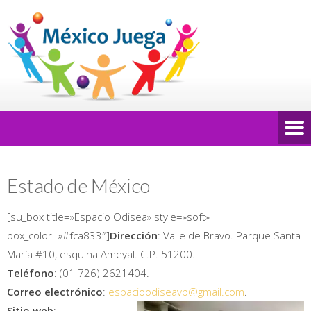
Estado de México
[su_box title=»Espacio Odisea» style=»soft»
box_color=»#fca833″]
Dirección
: Valle de Bravo. Parque Santa
María #10, esquina Ameyal. C.P. 51200.
Teléfono
: (01 726) 2621404.
Correo electrónico
:
espacioodiseavb@gmail.com
.
Sitio web
: