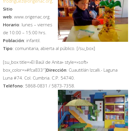
frodriguez@origenac.org
.
Sitio
web
: www.origenac.org.
Horario
: lunes – viernes
de 10:00 – 15:00 hrs.
Población
: infantil.
Tipo
: comunitaria, abierta al público.
[/su_box]
[su_box title=»El Baúl de Anita» style=»soft»
box_color=»#fca833″]
Dirección
: Cuautitlán Izcalli.- Laguna
Luna #74. Col. Cumbria. C.P. 54740.
Teléfono
: 5868-0831 / 5873-7358.