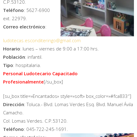
C.P.53120.
Teléfono
: 5627-6900
ext. 22979.
Correo electrónico
:
ludotecas.esconditeringo@gmail.com
Horario
: lunes – viernes de 9:00 a 17:00 hrs.
Población
: infantil.
Tipo
: hospitalaria.
Personal Ludotecario Capacitado
Profesionalmente
[/su_box]
[su_box title=»Encantados» style=»soft» box_color=»#fca833″]
Dirección
: Toluca.- Blvd. Lomas Verdes Esq. Blvd. Manuel Ávila
Camacho.
Col. Lomas Verdes. C.P.53120.
Teléfono
: 045-722-245-1691.