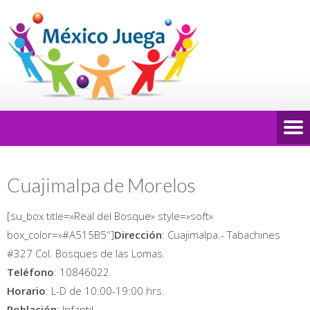
Cuajimalpa de Morelos
[su_box title=»Real del Bosque» style=»soft»
box_color=»#A515B5″]
Dirección
: Cuajimalpa.- Tabachines
#327 Col. Bosques de las Lomas.
Teléfono
: 10846022.
Horario
: L-D de 10:00-19:00 hrs.
Población
: Infantil.