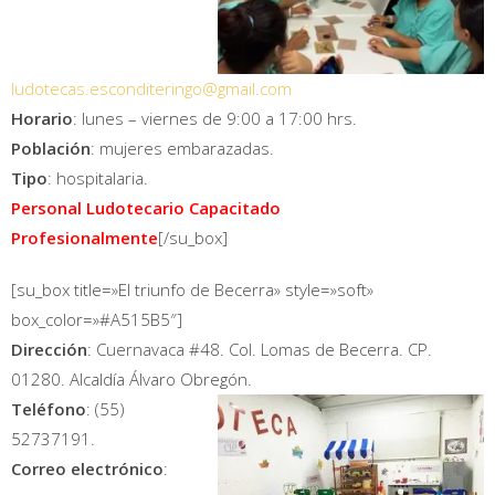
ludotecas.esconditeringo@gmail.com
Horario
: lunes – viernes de 9:00 a 17:00 hrs.
Población
: mujeres embarazadas.
Tipo
: hospitalaria.
Personal Ludotecario Capacitado
Profesionalmente
[/su_box]
[su_box title=»El triunfo de Becerra» style=»soft»
box_color=»#A515B5″]
Dirección
: Cuernavaca #48. Col. Lomas de Becerra. CP.
01280. Alcaldía Álvaro Obregón.
Teléfono
: (55)
52737191.
Correo electrónico
: