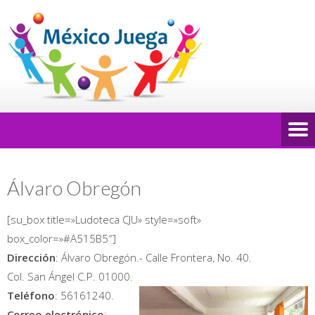
Álvaro Obregón
[su_box title=»Ludoteca CJU» style=»soft»
box_color=»#A515B5″]
Dirección
: Álvaro Obregón.- Calle Frontera, No. 40.
Col. San Ángel C.P. 01000.
Teléfono
: 56161240.
Correo electrónico
: