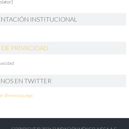
slator]
ENTACIÓN INSTITUCIONAL
 DE PRIVACIDAD
ivacidad
ENOS EN TWITTER
el @mexicojuega.