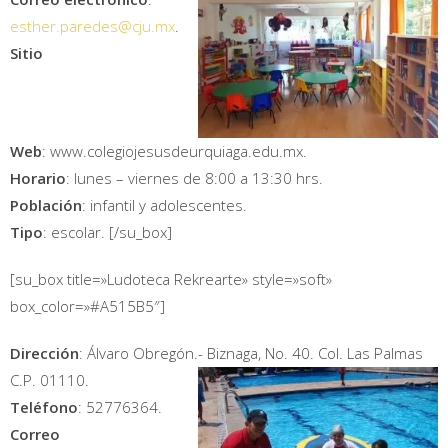
esther.paredes@cju.mx
.
Sitio
Web
: www.colegiojesusdeurquiaga.edu.mx.
Horario
: lunes – viernes de 8:00 a 13:30 hrs.
Población
: infantil y adolescentes.
Tipo
: escolar. [/su_box]
[su_box title=»Ludoteca Rekrearte» style=»soft»
box_color=»#A515B5″]
Dirección
: Álvaro Obregón.- Biznaga, No. 40. Col. Las Palmas
C.P. 01110.
Teléfono
: 52776364.
Correo