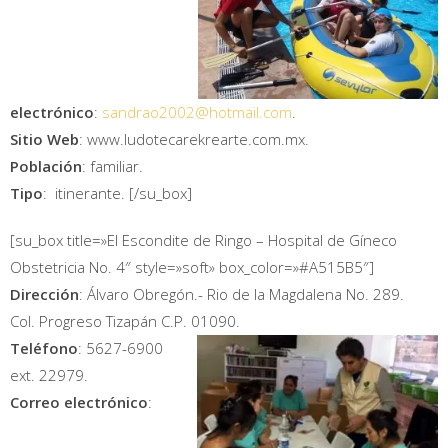
electrónico
:
sandrao2002@hotmail.com
.
Sitio Web
: www.ludotecarekrearte.com.mx.
Población
: familiar.
Tipo
: itinerante. [/su_box]
[su_box title=»El Escondite de Ringo – Hospital de Gíneco
Obstetricia No. 4″ style=»soft» box_color=»#A515B5″]
Dirección
: Álvaro Obregón.- Rio de la Magdalena No. 289.
Col. Progreso Tizapán C.P. 01090.
Teléfono
: 5627-6900
ext. 22979.
Correo electrónico
: