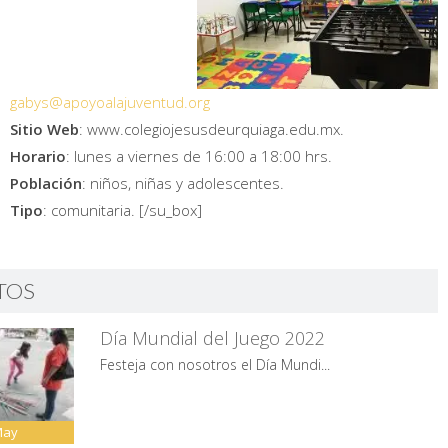
gabys@apoyoalajuventud.org
Sitio Web
: www.colegiojesusdeurquiaga.edu.mx.
Horario
: lunes a viernes de 16:00 a 18:00 hrs.
Población
: niños, niñas y adolescentes.
Tipo
: comunitaria. [/su_box]
TOS
Día Mundial del Juego 2022
Festeja con nosotros el Día Mundi...
May