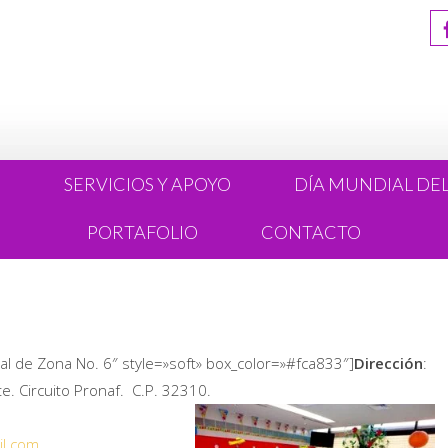
R
SERVICIOS Y APOYO
DÍA MUNDIAL DE
PORTAFOLIO
CONTACTO
ral de Zona No. 6″ style=»soft» box_color=»#fca833″]
Dirección
:
e. Circuito Pronaf. C.P. 32310.
il.com