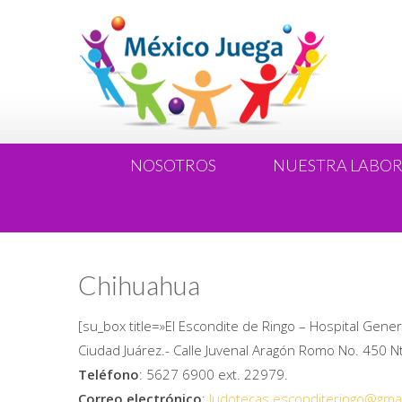
NOSOTROS
NUESTRA LABO
Chihuahua
[su_box title=»El Escondite de Ringo – Hospital Gene
Ciudad Juárez.- Calle Juvenal Aragón Romo No. 450 Nt
Teléfono
: 5627 6900 ext. 22979.
Correo electrónico
:
ludotecas.esconditeringo@
gma