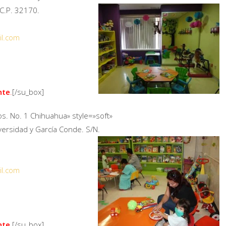
 C.P. 32170.
il.com
nte
.
[/su_box]
os. No. 1 Chihuahua» style=»soft»
versidad y García Conde. S/N.
il.com
nte
.
[/su_box]