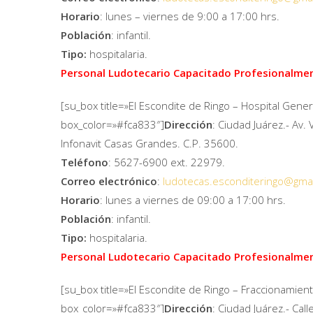
Horario
: lunes – viernes de 9:00 a 17:00 hrs.
Población
: infantil.
Tipo:
hospitalaria.
Personal Ludotecario Capacitado Profesionalme
[su_box title=»El Escondite de Ringo – Hospital Gener
box_color=»#fca833″]
Dirección
: Ciudad Juárez.- Av.
Infonavit Casas Grandes. C.P. 35600.
Teléfono
: 5627-6900 ext. 22979.
Correo electrónico
:
ludotecas.esconditeringo@
gma
Horario
: lunes a viernes de 09:00 a 17:00 hrs.
Población
: infantil.
Tipo:
hospitalaria.
Personal Ludotecario Capacitado Profesionalme
[su_box title=»El Escondite de Ringo – Fraccionamien
box_color=»#fca833″]
Dirección
: Ciudad Juárez.- Ca