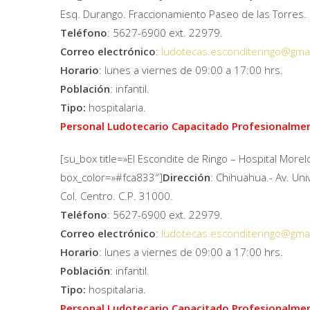
Esq. Durango. Fraccionamiento Paseo de las Torres.
Teléfono
: 5627-6900 ext. 22979.
Correo electrónico
:
ludotecas.esconditeringo@
gma
Horario
: lunes a viernes de 09:00 a 17:00 hrs.
Población
: infantil.
Tipo:
hospitalaria.
Personal Ludotecario Capacitado Profesionalme
[su_box title=»El Escondite de Ringo – Hospital Morel
box_color=»#fca833″]
Dirección
: Chihuahua.- Av. Uni
Col. Centro. C.P. 31000.
Teléfono
: 5627-6900 ext. 22979.
Correo electrónico
:
ludotecas.esconditeringo@
gma
Horario
: lunes a viernes de 09:00 a 17:00 hrs.
Población
: infantil.
Tipo:
hospitalaria.
Personal Ludotecario Capacitado Profesionalme