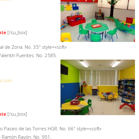
nte
.
[/su_box]
al de Zona. No. 35″ style=»soft»
 Valentín Fuentes. No. 2585.
il.com
nte
.
[/su_box]
to Paseo de las Torres HGR. No. 66″ style=»soft»
lle Ramón Rayón. No. 951.