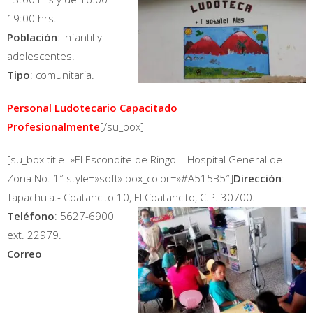
19:00 hrs.
Población
: infantil y
adolescentes.
Tipo
: comunitaria.
Personal Ludotecario Capacitado
Profesionalmente
[/su_box]
[su_box title=»El Escondite de Ringo – Hospital General de
Zona No. 1″ style=»soft» box_color=»#A515B5″]
Dirección
:
Tapachula.- Coatancito 10, El Coatancito, C.P. 30700.
Teléfono
: 5627-6900
ext. 22979.
Correo