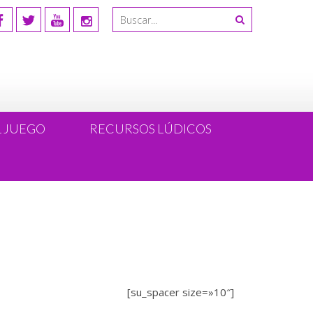
L JUEGO
RECURSOS LÚDICOS
[su_spacer size=»10″]