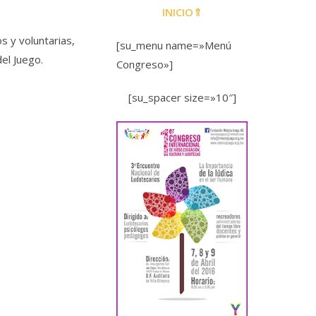
INICIO⇑
s y voluntarias,
[su_menu name=»Menú
el Juego.
Congreso»]
[su_spacer size=»10″]