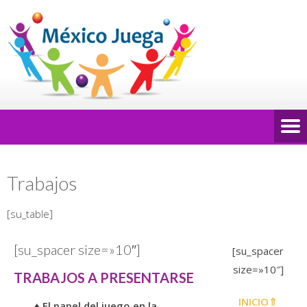
Trabajos
[su_table]
[su_spacer size=»10″]
[su_spacer
size=»10″]
TRABAJOS A PRESENTARSE
INICIO⇑
♦ El papel del juego en la