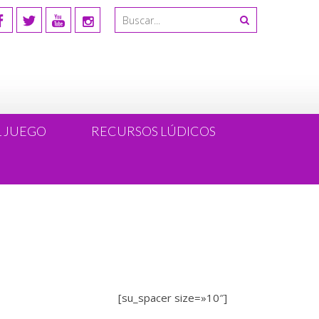
L JUEGO
RECURSOS LÚDICOS
[su_spacer size=»10″]