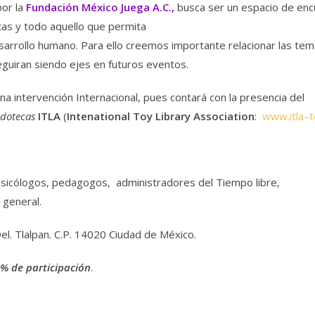
or la
Fundación México Juega A.C.,
busca ser un espacio de enc
as y todo aquello que permita
esarrollo humano. Para ello creemos importante relacionar las tem
eguiran siendo ejes en futuros eventos.
na intervención Internacional, pues contará con la presencia del
ludotecas
ITLA
(
Intenational Toy Library Association
:
www.itla–t
psicólogos, pedagogos, administradores del Tiempo libre,
 general.
l. Tlalpan. C.P. 14020 Ciudad de México.
0% de participación
.