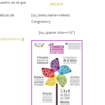
uentro en el que
INICIO⇑
áticas de
[su_menu name=»Menú
Congreso»]
[su_spacer size=»10″]
oylibraries.org
).